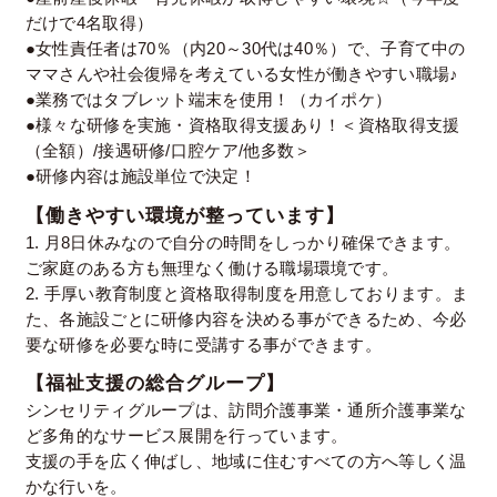
だけで4名取得）
●女性責任者は70％（内20～30代は40％）で、子育て中の
ママさんや社会復帰を考えている女性が働きやすい職場♪
●業務ではタブレット端末を使用！（カイポケ）
●様々な研修を実施・資格取得支援あり！＜資格取得支援
（全額）/接遇研修/口腔ケア/他多数＞
●研修内容は施設単位で決定！
【働きやすい環境が整っています】
1. 月8日休みなので自分の時間をしっかり確保できます。
ご家庭のある方も無理なく働ける職場環境です。
2. 手厚い教育制度と資格取得制度を用意しております。ま
た、各施設ごとに研修内容を決める事ができるため、今必
要な研修を必要な時に受講する事ができます。
【福祉支援の総合グループ】
シンセリティグループは、訪問介護事業・通所介護事業な
ど多角的なサービス展開を行っています。
支援の手を広く伸ばし、地域に住むすべての方へ等しく温
かな行いを。