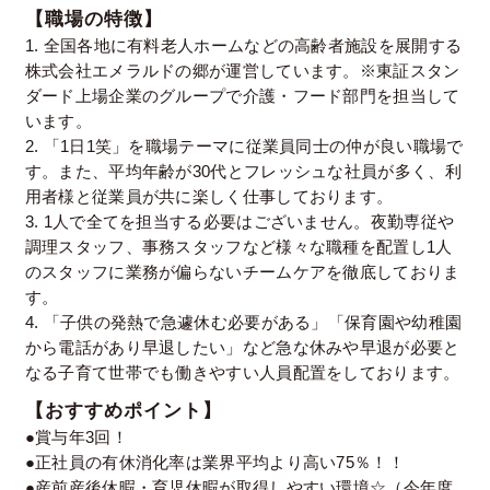
【職場の特徴】
1. 全国各地に有料老人ホームなどの高齢者施設を展開する
株式会社エメラルドの郷が運営しています。※東証スタン
ダード上場企業のグループで介護・フード部門を担当して
います。
2. 「1日1笑」を職場テーマに従業員同士の仲が良い職場で
す。また、平均年齢が30代とフレッシュな社員が多く、利
用者様と従業員が共に楽しく仕事しております。
3. 1人で全てを担当する必要はございません。夜勤専従や
調理スタッフ、事務スタッフなど様々な職種を配置し1人
のスタッフに業務が偏らないチームケアを徹底しておりま
す。
4. 「子供の発熱で急遽休む必要がある」「保育園や幼稚園
から電話があり早退したい」など急な休みや早退が必要と
なる子育て世帯でも働きやすい人員配置をしております。
【おすすめポイント】
●賞与年3回！
●正社員の有休消化率は業界平均より高い75％！！
●産前産後休暇・育児休暇が取得しやすい環境☆（今年度