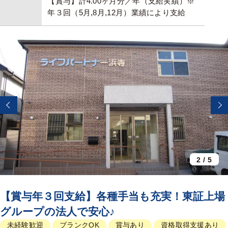
【賞与】計4.00ヶ月分／年（支給実績）※
年３回（5月,8月,12月）業績により支給
2
/
5
【賞与年３回支給】各種手当も充実！東証上場
グループの法人で安心♪
未経験歓迎
ブランクOK
賞与あり
資格取得支援あり