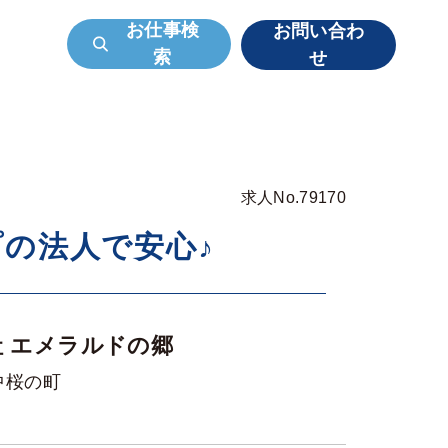
お仕事検
お問い合わ
索
せ
求人No.79170
の法人で安心♪
社 エメラルドの郷
中桜の町