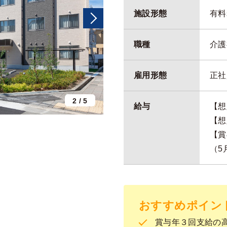
施設形態
有料
職種
介護
雇用形態
正社
2
/
5
給与
【想定
【想定
【賞
（5
おすすめポイン
賞与年３回支給の