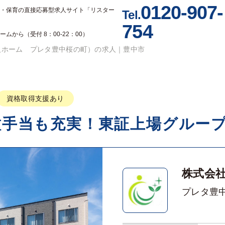
0120-907-
・保育の
直接応募型求人サイト「リスター
Tel.
754
から（受付 8：00-22：00）
人ホーム プレタ豊中桜の町）の求人｜豊中市
資格取得支援あり
種手当も充実！東証上場グループ
株式会
プレタ豊