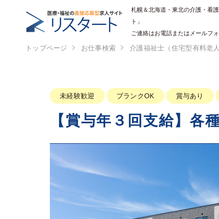
札幌＆北海道・東北の介護・看護
ト」
ご連絡はお電話またはメールフォーム
トップページ
お仕事検索
介護福祉士（住宅型有料老
未経験歓迎
ブランクOK
賞与あり
【賞与年３回支給】各