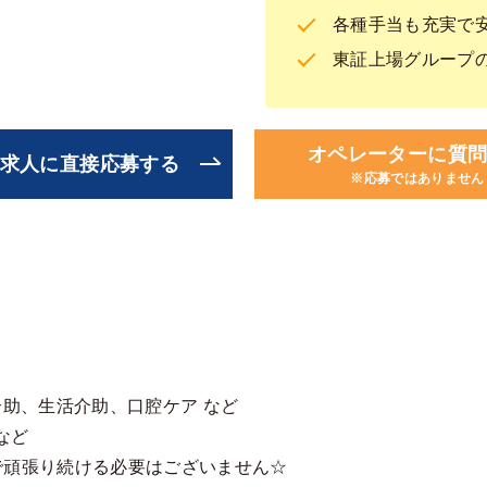
各種手当も充実で
東証上場グループ
オペレーターに質
求人に直接応募する
※応募ではありません
介助、生活介助、口腔ケア など
など
で頑張り続ける必要はございません☆