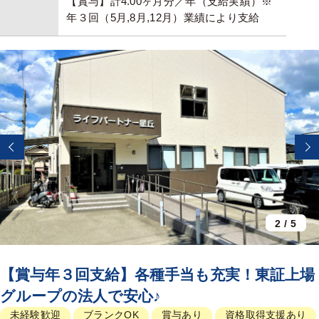
【賞与】計4.00ヶ月分／年（支給実績）※
年３回（5月,8月,12月）業績により支給
2
/
5
【賞与年３回支給】各種手当も充実！東証上場
グループの法人で安心♪
未経験歓迎
ブランクOK
賞与あり
資格取得支援あり