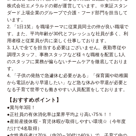
株式会社エメラルドの郷が運営しています。※東証スタン
ダード上場企業のグループで介護・フード部門を担当して
います。
2. 「1日1笑」を職場テーマに従業員同士の仲が良い職場で
す。また、平均年齢が30代とフレッシュな社員が多く、利
用者様と従業員が共に楽しく仕事しております。
3. 1人で全てを担当する必要はございません。夜勤専従や
調理スタッフ、事務スタッフなど様々な職種を配置し1人
のスタッフに業務が偏らないチームケアを徹底しておりま
す。
4. 「子供の発熱で急遽休む必要がある」「保育園や幼稚園
から電話があり早退したい」など急な休みや早退が必要と
なる子育て世帯でも働きやすい人員配置をしております。
【おすすめポイント】
●賞与年3回！
●正社員の有休消化率は業界平均より高い75％！！
●産前産後休暇・育児休暇が取得しやすい環境☆（今年度
だけで4名取得）
●女性責任者は70％（内20～30代は40％）で、子育て中の