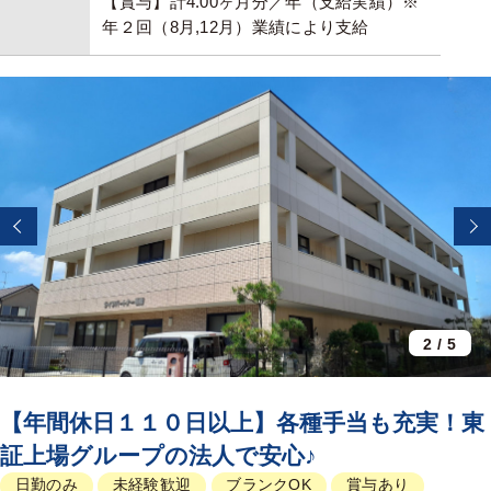
【賞与】計4.00ヶ月分／年（支給実績）※
年２回（8月,12月）業績により支給
3
/
5
【年間休日１１０日以上】各種手当も充実！東
証上場グループの法人で安心♪
日勤のみ
未経験歓迎
ブランクOK
賞与あり