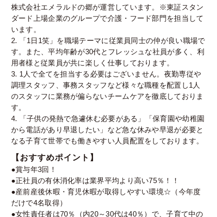
株式会社エメラルドの郷が運営しています。※東証スタン
ダード上場企業のグループで介護・フード部門を担当して
います。
2. 「1日1笑」を職場テーマに従業員同士の仲が良い職場で
す。また、平均年齢が30代とフレッシュな社員が多く、利
用者様と従業員が共に楽しく仕事しております。
3. 1人で全てを担当する必要はございません。夜勤専従や
調理スタッフ、事務スタッフなど様々な職種を配置し1人
のスタッフに業務が偏らないチームケアを徹底しておりま
す。
4. 「子供の発熱で急遽休む必要がある」「保育園や幼稚園
から電話があり早退したい」など急な休みや早退が必要と
なる子育て世帯でも働きやすい人員配置をしております。
【おすすめポイント】
●賞与年3回！
●正社員の有休消化率は業界平均より高い75％！！
●産前産後休暇・育児休暇が取得しやすい環境☆（今年度
だけで4名取得）
●女性責任者は70％（内20～30代は40％）で、子育て中の