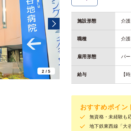
施設形態
介護
職種
介護
雇用形態
パー
2
/
5
給与
【時
おすすめポイン
無資格・未経験も応
地下鉄東西線「大