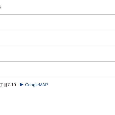
地
目7-10
GoogleMAP