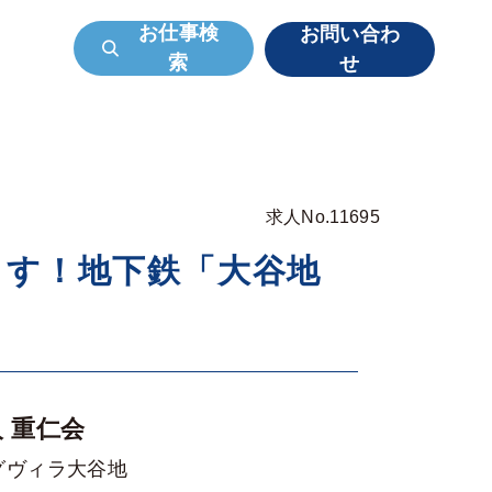
お仕事検
お問い合わ
索
せ
求人No.11695
ます！地下鉄「大谷地
 重仁会
グヴィラ大谷地