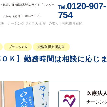
0120-907-
・保育の
直接応募型求人サイト「リスター
Tel.
754
から（受付 8：00-22：00）
施設 ナーシングヴィラ大谷地）の求人｜札幌市厚別区
ブランクOK
資格取得支援あり
募ＯＫ】勤務時間は相談に応じ
医療法人
ナーシン